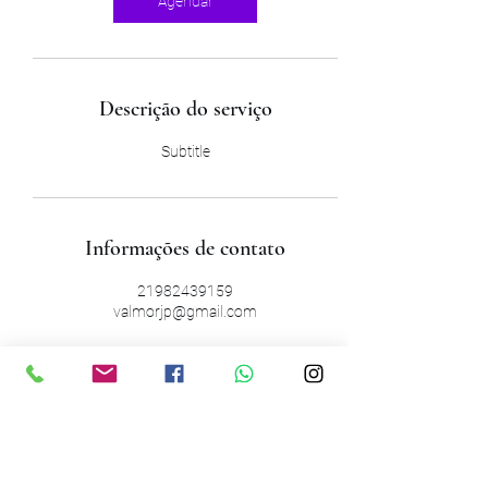
Agendar
Descrição do serviço
Subtitle
Informações de contato
21982439159
valmorjp@gmail.com
Valmor Jr Turismo